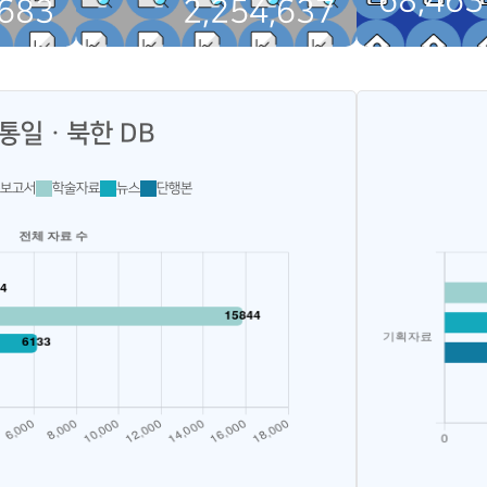
68,463
,683
2,254,637
통일ㆍ북한 DB
보고서
학술자료
뉴스
단행본